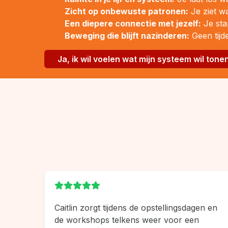
Zicht op onbewuste patronen:
Je ziet wa
Een diepere connectie met jezelf:
Je stap
Beweging die blijft nazinderen:
Geen tijde
Ja, ik wil voelen wat mijn systeem wil tone
Caitlin zorgt tijdens de opstellingsdagen en
de workshops telkens weer voor een