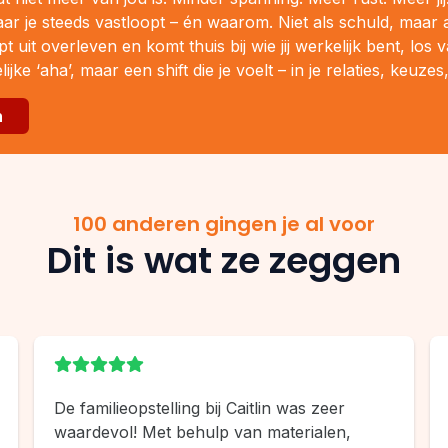
ar je steeds vastloopt – én waarom. Niet als schuld, maar al
t uit overleven en komt thuis bij wie jij werkelijk bent, los
lijke ‘aha’, maar een shift die je voelt – in je relaties, keuzes
n
100 anderen gingen je al voor
Dit is wat ze zeggen
De familieopstelling bij Caitlin was zeer
waardevol! Met behulp van materialen,