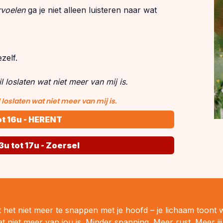
rvoelen
ga je niet alleen luisteren naar wat
zelf.
l loslaten wat niet meer van mij is.
 loslaten wat niet meer van mij is.
tot 16u - HERENT
3u tot 17u - Zoersel
 het niet meer te snappen met je hoofd – je lichaam toont 
t niet meer van jou is. Minder spanning. Meer rust. Meer jij