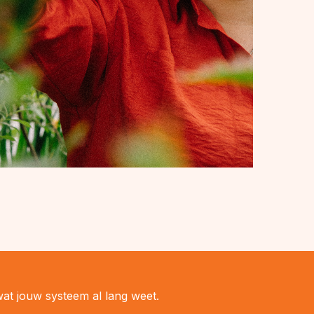
wat jouw systeem al lang weet.
.