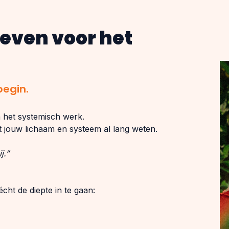
reven voor het
begin.
n het systemisch werk.
t jouw lichaam en systeem al lang weten.
j.”
ht de diepte in te gaan: