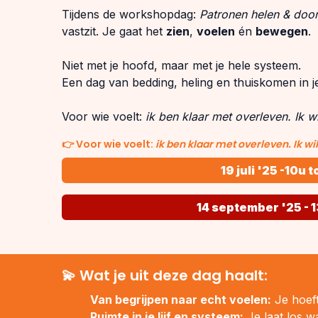
Tijdens de workshopdag:
Patronen helen & doo
vastzit. Je gaat het
zien
,
voelen
én
bewegen
.
Niet met je hoofd, maar met je hele systeem.
Een dag van bedding, heling en thuiskomen in je
Voor wie voelt:
ik ben klaar met overleven. Ik wi
👉
Voor wie voelt:
ik ben klaar met overleven. Ik wil
19 juli '25 -10u 
14 september '25 - 1
💫 Wat je uit deze dag haalt:
Van begrijpen naar echt voelen:
Je hoeft
Ruimte in je lijf en systeem:
Je laat los wa