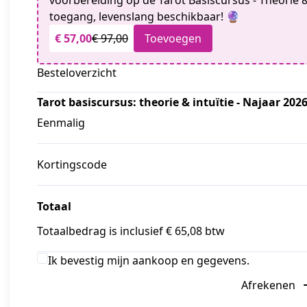
voorbereiding op de Tarot Basiscursus - Theorie &
toegang, levenslang beschikbaar! 🔮
€ 57,00
€ 97,00
Toevoegen
Besteloverzicht
Tarot basiscursus: theorie & intuïtie - Najaar 202
Eenmalig
Kortingscode
Totaal
Totaalbedrag is inclusief € 65,08 btw
Ik bevestig mijn aankoop en gegevens.
Afrekenen