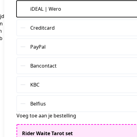
iDEAL | Wero
jd
en
Creditcard
n
eb
PayPal
Bancontact
KBC
Belfius
Voeg toe aan je bestelling
Rider Waite Tarot set