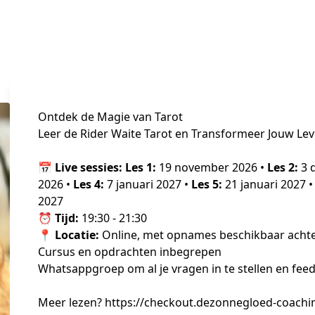
Ontdek de Magie van Tarot
Leer de Rider Waite Tarot en Transformeer Jouw Le
📅 
Live sessies:
Les 1:
 19 november 2026 • 
Les 2:
 3 
2026 • 
Les 4:
 7 januari 2027 • 
Les 5:
 21 januari 2027 •
2027
⏰ 
Tijd:
 19:30 - 21:30
📍 
Locatie:
 Online, met opnames beschikbaar acht
Cursus en opdrachten inbegrepen
Whatsappgroep om al je vragen in te stellen en fee
Meer lezen? https://checkout.dezonnegloed-coachi