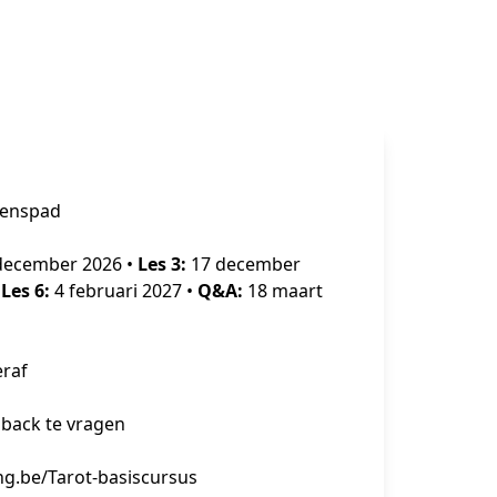
venspad
december 2026 • 
Les 3:
 17 december 
 
Les 6:
 4 februari 2027 • 
Q&A:
 18 maart 
eraf
dback te vragen
ng.be/Tarot-basiscursus