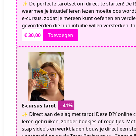
✨ De perfecte tarotset om direct te starten! De R
waarmee je intuïtief leren lezen moeiteloos wordt.
e-cursus, zodat je meteen kunt oefenen en verdie
gevorderden die hun intuïtie willen versterken. I
€ 30,00
Toevoegen
- 41%
E-cursus tarot
✨ Direct aan de slag met tarot! Deze DIY online cu
leren gebruiken, zonder boekjes of regeltjes. Met
stap video’s en werkbladen bouw je direct een ste