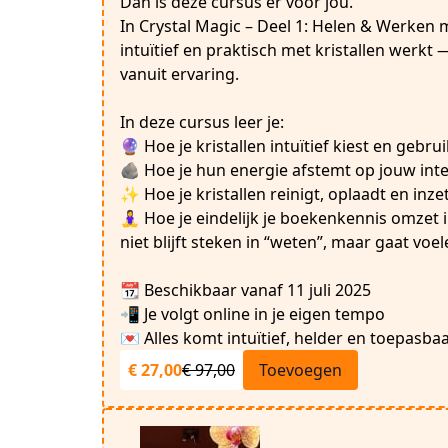
Dan is deze cursus er voor jou.
In Crystal Magic – Deel 1: Helen & Werken 
intuïtief en praktisch met kristallen werkt 
vanuit ervaring.
In deze cursus leer je:
🔮 Hoe je kristallen intuïtief kiest en gebru
🪨 Hoe je hun energie afstemt op jouw int
✨ Hoe je kristallen reinigt, oplaadt en inzet
🧘‍♀️ Hoe je eindelijk je boekenkennis omzet i
niet blijft steken in “weten”, maar gaat voe
📆 Beschikbaar vanaf 11 juli 2025
📲 Je volgt online in je eigen tempo
💌 Alles komt intuïtief, helder en toepasbaar
€ 27,00
€ 97,00
Toevoegen