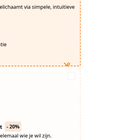
elichaamt via simpele, intuïtieve
tie
- 20%
at
lemaal wie je wil zijn.