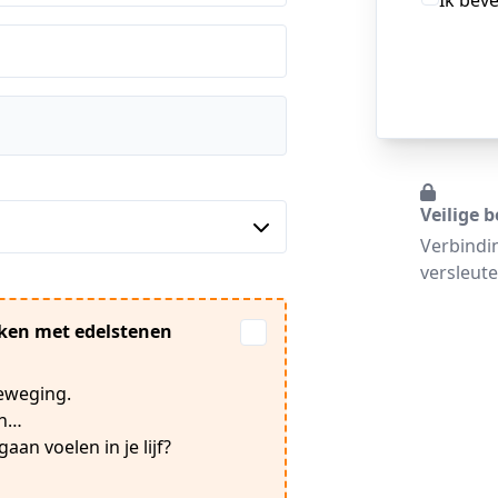
Ik bev
Veilige b
Verbindi
versleute
rken met edelstenen
beweging.
en…
an voelen in je lijf?