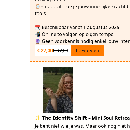
🪞En vooral: hoe je jouw innerlijke kracht b
tools
📆 Beschikbaar vanaf 1 augustus 2025
📲 Online te volgen op eigen tempo
🔮 Geen voorkennis nodig enkel jouw inten
€ 27,00
€ 97,00
Toevoegen
✨ 𝗧𝗵𝗲 𝗜𝗱𝗲𝗻𝘁𝗶𝘁𝘆 𝗦𝗵𝗶𝗳𝘁 – Mini Soul Retre
Je bent niet wie je was. Maar ook nog niet he