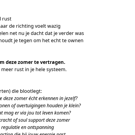
l rust
maar de richting voelt wazig
en net nu je dacht dat je verder was
s houdt je tegen om het echt te ownen
 om deze zomer te vertragen.
meer rust in je hele systeem.
en) die blootlegt:
e deze zomer écht erkennen in jezelf?
nen of overtuigingen houden je klein?
at mag er via jou tot leven komen?
kracht of soul support deze zomer
, regulatie en ontspanning
action die bij jouw energie past