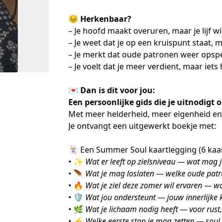
😣 
Herkenbaar?
– Je hoofd maakt overuren, maar je lijf wi
– Je weet dat je op een kruispunt staat, 
– Je merkt dat oude patronen weer opspel
– Je voelt dat je meer verdient, maar iet
💌 Dan is dit voor jou:
Een persoonlijke gids die je uitnodigt
Met meer helderheid, meer eigenheid en 
Je ontvangt een uitgewerkt boekje met:
🃏 Een Summer Soul kaartlegging (6 kaart
• ✨ 
Wat er leeft op zielsniveau — wat mag j
• 🪶 
Wat je mag loslaten — welke oude patro
• 🔥 
Wat je ziel deze zomer wil ervaren — w
• 🛡️ 
Wat jou ondersteunt — jouw innerlijke 
• 🌿 
Wat je lichaam nodig heeft — voor rust
• ⚡ 
Welke eerste stap je mag zetten — soul 