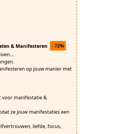
- 72%
uelen & Manifesteren
huiven…
rengen.
 manifesteren op jouw manier met
t voor manifestatie &
 zodat ze jouw manifestaties een
elfvertrouwen, liefde, focus,