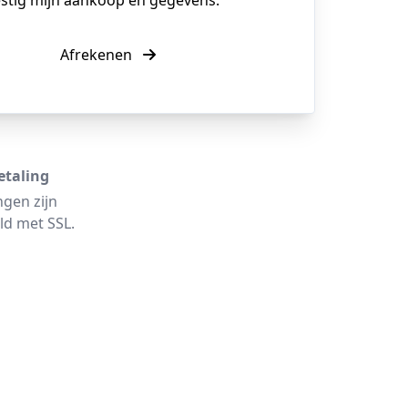
estig mijn aankoop en gegevens.
Afrekenen
etaling
ngen zijn
ld met SSL.