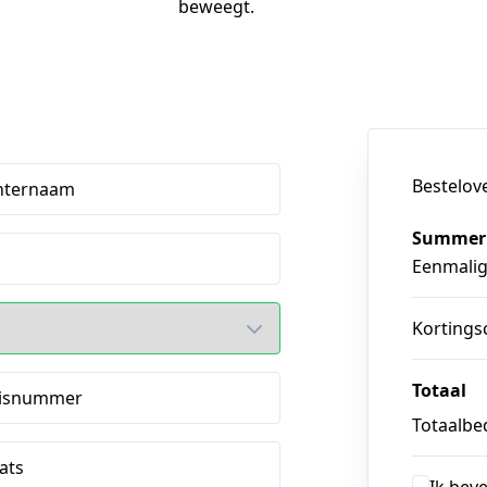
beweegt.
Bestelov
hternaam
Summer 
Eenmali
Kortings
Totaal
isnummer
Totaalbed
ats