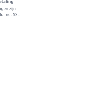
etaling
ngen zijn
ld met SSL.