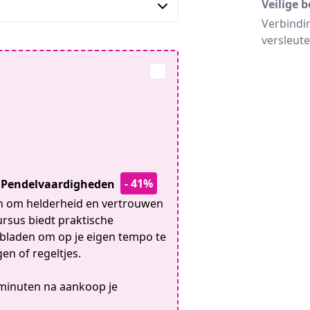
Veilige b
Verbindi
versleute
- 41%
je Pendelvaardigheden
ken om helderheid en vertrouwen
cursus biedt praktische
kbladen om op je eigen tempo te
en of regeltjes.
 minuten na aankoop je