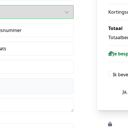
Kortings
Totaal
isnummer
Totaalbed
ats
Je bes
Ik bev
Ja