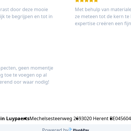
rrast door deze mooie
Met behulp van materiale
jk te begrijpen en tot in
ze meteen tot de kern te
expertise creëren een fij
Gianni
e aspecten, geen momentje
eg toe te voegen op al
sterend oor waar nodig!
lin Luypaerts
Mechelsesteenweg 269
3020 Herent BE
045604
Powered by